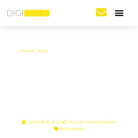
A PROPOS
GOOGLE ADS
SOCIAL ADS
Accueil
»
Blog
»
Comment créer un short YouTube
Comment
créer un short
YouTube
octobre 8, 2024
Aucun commentaire
Non classé